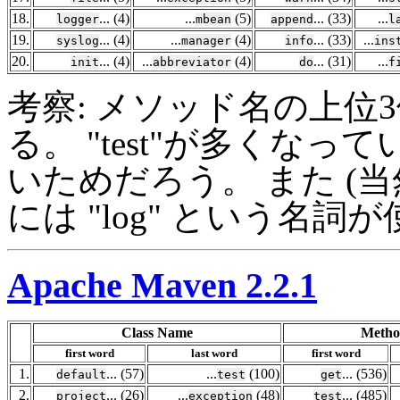
18.
... (4)
...
(5)
... (33)
...
logger
mbean
append
l
19.
... (4)
...
(4)
... (33)
...
syslog
manager
info
ins
20.
... (4)
...
(4)
... (31)
...
init
abbreviator
do
f
考察: メソッド名の上位3位は "ge
る。 "test"が多くなって
いためだろう。 また (
には "log" という名
Apache Maven 2.2.1
Class Name
Metho
first word
last word
first word
1.
... (57)
...
(100)
... (536)
default
test
get
2.
... (26)
...
(48)
... (485)
project
exception
test