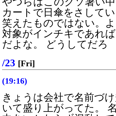
やつらはこのクソ暑い中
カートで日傘をさしてい
笑えたものではない。よ
対象がインチキであれば
だよな。 どうしてだろ
/23
[Fri]
(19:16)
きょうは会社で名前づけ規約 (n
いて盛り上がってた。 