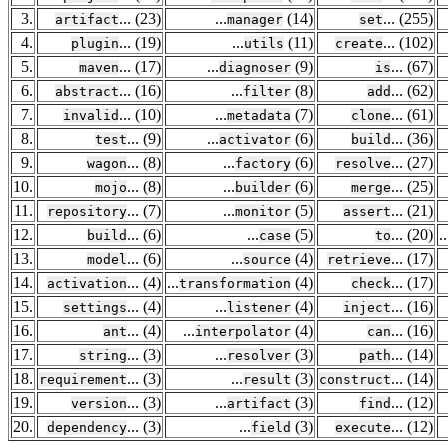
3.
... (23)
...
(14)
... (255)
artifact
manager
set
4.
... (19)
...
(11)
... (102)
plugin
utils
create
5.
... (17)
...
(9)
... (67)
maven
diagnoser
is
6.
... (16)
...
(8)
... (62)
abstract
filter
add
7.
... (10)
...
(7)
... (61)
invalid
metadata
clone
8.
... (9)
...
(6)
... (36)
test
activator
build
9.
... (8)
...
(6)
... (27)
wagon
factory
resolve
10.
... (8)
...
(6)
... (25)
mojo
builder
merge
11.
... (7)
...
(5)
... (21)
repository
monitor
assert
12.
... (6)
...
(5)
... (20)
..
build
case
to
13.
... (6)
...
(4)
... (17)
model
source
retrieve
14.
... (4)
...
(4)
... (17)
activation
transformation
check
15.
... (4)
...
(4)
... (16)
settings
listener
inject
16.
... (4)
...
(4)
... (16)
ant
interpolator
can
17.
... (3)
...
(3)
... (14)
string
resolver
path
18.
... (3)
...
(3)
... (14)
requirement
result
construct
19.
... (3)
...
(3)
... (12)
version
artifact
find
20.
... (3)
...
(3)
... (12)
dependency
field
execute