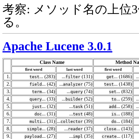
考察: メソッド名の上位3位は "ge
る。
Apache Lucene 3.0.1
Class Name
Method N
first word
last word
first word
1.
... (283)
...
(131)
... (1686)
..
test
filter
get
2.
... (42)
...
(75)
... (1438)
field
analyzer
test
3.
... (34)
...
(74)
... (832)
term
query
set
4.
... (33)
...
(52)
... (259)
..
query
builder
to
5.
... (32)
...
(51)
... (258)
..
just
task
add
6.
... (31)
...
(48)
... (188)
doc
test
is
7.
... (31)
...
(39)
... (184)
multi
collector
do
8.
... (28)
...
(37)
... (143)
simple
reader
close
9.
... (27)
...
(35)
... (117)
payload
impl
create