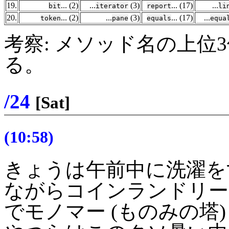
19.
... (2)
...
(3)
... (17)
...
bit
iterator
report
li
20.
... (2)
...
(3)
... (17)
...
token
pane
equals
equa
考察: メソッド名の上位3位は "te
る。
/24
[Sat]
(10:58)
きょうは午前中に洗濯を
ながらコインランドリー
でモノマー (ものみの塔