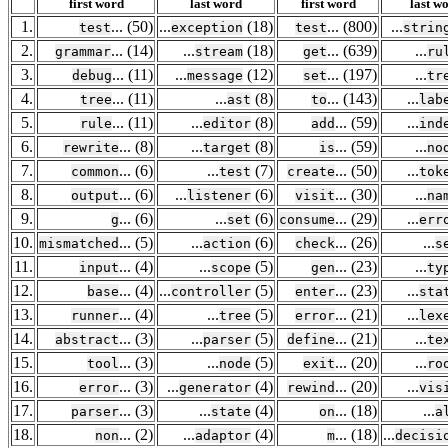
first word
last word
first word
last w
1.
... (50)
...
(18)
... (800)
...
test
exception
test
strin
2.
... (14)
...
(18)
... (639)
...
grammar
stream
get
ru
3.
... (11)
...
(12)
... (197)
...
debug
message
set
tr
4.
... (11)
...
(8)
... (143)
...
tree
ast
to
lab
5.
... (11)
...
(8)
... (59)
...
rule
editor
add
ind
6.
... (8)
...
(8)
... (59)
...
rewrite
target
is
no
7.
... (6)
...
(7)
... (50)
...
common
test
create
tok
8.
... (6)
...
(6)
... (30)
...
output
listener
visit
na
9.
... (6)
...
(6)
... (29)
...
g
set
consume
err
10.
... (5)
...
(6)
... (26)
...
mismatched
action
check
s
11.
... (4)
...
(5)
... (23)
...
input
scope
gen
ty
12.
... (4)
...
(5)
... (23)
...
base
controller
enter
sta
13.
... (4)
...
(5)
... (21)
...
runner
tree
error
lex
14.
... (3)
...
(5)
... (21)
...
abstract
parser
define
te
15.
... (3)
...
(5)
... (20)
...
tool
node
exit
ro
16.
... (3)
...
(4)
... (20)
...
error
generator
rewind
vis
17.
... (3)
...
(4)
... (18)
...
parser
state
on
a
18.
... (2)
...
(4)
... (18)
...
non
adaptor
m
decisi