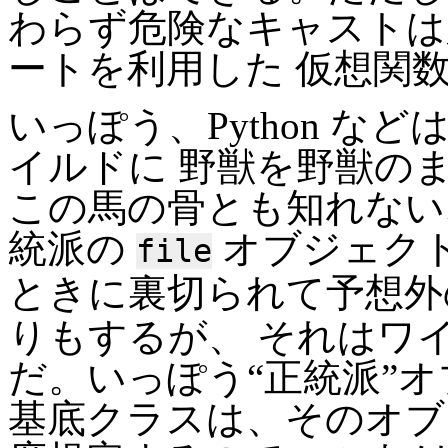
わらず危険なキャストは
ートを利用した 仮想関
いっぽう、Python などは
イルドに 野獣を野獣の
この馬の骨とも知れない
統派の
オブジェク
file
ときに裏切られて予想
りもするが、 それはワ
だ。いっぽう“正統派”
基底クラスは、そのオブ