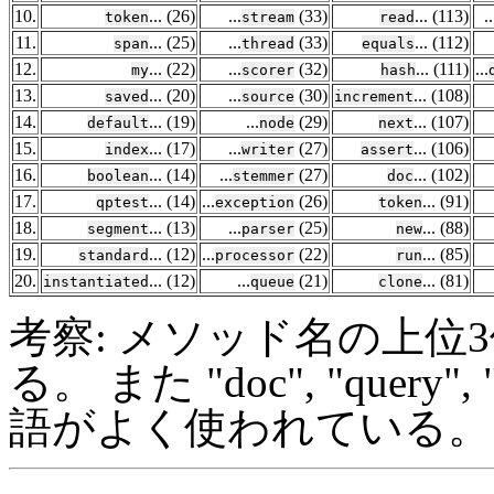
10.
... (26)
...
(33)
... (113)
..
token
stream
read
11.
... (25)
...
(33)
... (112)
span
thread
equals
12.
... (22)
...
(32)
... (111)
...
my
scorer
hash
13.
... (20)
...
(30)
... (108)
saved
source
increment
14.
... (19)
...
(29)
... (107)
default
node
next
15.
... (17)
...
(27)
... (106)
index
writer
assert
16.
... (14)
...
(27)
... (102)
boolean
stemmer
doc
17.
... (14)
...
(26)
... (91)
qptest
exception
token
18.
... (13)
...
(25)
... (88)
segment
parser
new
19.
... (12)
...
(22)
... (85)
standard
processor
run
20.
... (12)
...
(21)
... (81)
instantiated
queue
clone
考察: メソッド名の上位3位は "ge
る。 また "doc", "quer
語がよく使われている。