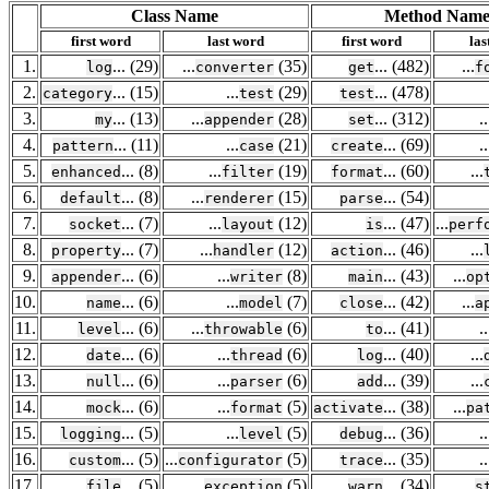
Class Name
Method Nam
first word
last word
first word
las
1.
... (29)
...
(35)
... (482)
...
log
converter
get
f
2.
... (15)
...
(29)
... (478)
category
test
test
3.
... (13)
...
(28)
... (312)
..
my
appender
set
4.
... (11)
...
(21)
... (69)
..
pattern
case
create
5.
... (8)
...
(19)
... (60)
...
enhanced
filter
format
6.
... (8)
...
(15)
... (54)
default
renderer
parse
7.
... (7)
...
(12)
... (47)
...
socket
layout
is
perf
8.
... (7)
...
(12)
... (46)
...
property
handler
action
9.
... (6)
...
(8)
... (43)
...
appender
writer
main
op
10.
... (6)
...
(7)
... (42)
...
name
model
close
a
11.
... (6)
...
(6)
... (41)
..
level
throwable
to
12.
... (6)
...
(6)
... (40)
...
date
thread
log
13.
... (6)
...
(6)
... (39)
...
null
parser
add
14.
... (6)
...
(5)
... (38)
...
mock
format
activate
pa
15.
... (5)
...
(5)
... (36)
..
logging
level
debug
16.
... (5)
...
(5)
... (35)
..
custom
configurator
trace
17.
... (5)
...
(5)
... (34)
...
file
exception
warn
s