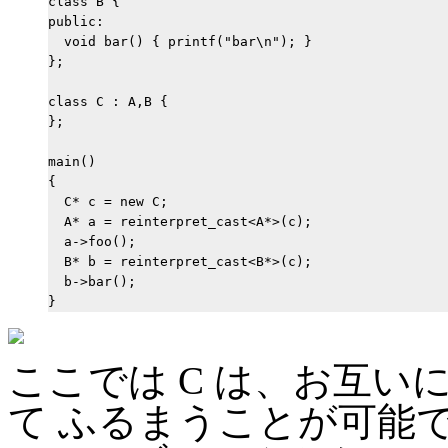
class B {

public:

  void bar() { printf("bar\n"); }

};

class C : A,B {

};

main()

{

  C* c = new C;

  A* a = reinterpret_cast<A*>(c);

  a->foo();

  B* b = reinterpret_cast<B*>(c);

  b->bar();

ここでは C は、お互いに
て ふるまうことが可能であ