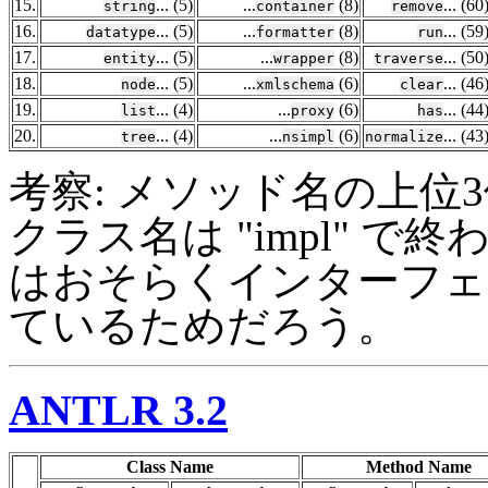
15.
... (5)
...
(8)
... (60
string
container
remove
16.
... (5)
...
(8)
... (59
datatype
formatter
run
17.
... (5)
...
(8)
... (50
entity
wrapper
traverse
18.
... (5)
...
(6)
... (46
node
xmlschema
clear
19.
... (4)
...
(6)
... (44
list
proxy
has
20.
... (4)
...
(6)
... (43
tree
nsimpl
normalize
考察: メソッド名の上位3位は "g
クラス名は "impl" 
はおそらくインターフェ
ているためだろう。
ANTLR 3.2
Class Name
Method Name