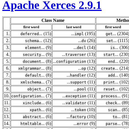
Apache Xerces 2.9.1
Class Name
Metho
first word
last word
first word
1.
... (15)
...
(195)
... (2304
deferred
impl
get
2.
... (12)
...
(26)
... (1115
schema
dv
set
3.
... (9)
...
(14)
... (306
element
decl
is
4.
... (9)
...
(13)
... (230
security
traverser
start
5.
... (8)
...
(13)
... (220
document
configuration
end
6.
... (8)
...
(12)
... (214
xmlgrammar
op
create
7.
... (8)
...
(12)
... (140
default
handler
add
8.
... (7)
...
(11)
... (102
xmlschema
support
print
9.
... (7)
...
(11)
... (102
object
pool
reset
10.
... (7)
...
(11)
... (91
configuration
exception
process
11.
... (6)
...
(11)
... (89
xinclude
validator
check
12.
... (6)
...
(10)
... (85
xpath
token
scan
13.
... (6)
...
(10)
... (81
abstract
factory
to
14.
... (6)
...
(9)
... (78
htmltable
error
parse