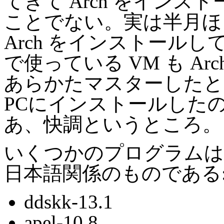
てきて Arch をインス
ことでない。実は半月ほどま
Arch をインストール
で使っている VM も A
あらかたマスターした
PCにインストールした
あ、快調というところ。
いくつかのプログラムは
日本語関係のものである
ddskk-13.1
apel-10.8