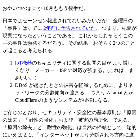
おやいつのまにか 10月ももう後半だ。
日本ではゼーンゼン報道されてないみたいだが、 金曜日の
「事件」はすでに
2年前に予告されていた
。 つまり、杞憂が
現実になったということである。 これからもおそらくこの
手の事件は頻発するだろう。 その結果、おそらく2つのこと
が起こると考えられる:
IoT機器
のセキュリティに関する世間の目が より厳し
くなり、メーカー・ISP の対応が強まる。(これは、ま
あいい。)
DDoS が起きたときの被害を軽減するために、よりネ
ットワークの分割傾向が強まる。 つまり Akamai とか
CloudFlare のようなシステムが標準になる。
ご存じのとおり、セキュリティ・安全性の基本原則は「原因
の除去」 「耐性の強化」および「被害の局所化」である。
「原因の除去」と「耐性の強化」は当然の帰結として、端的
にいえば 2. は 「インターネットがより分断される方向に進