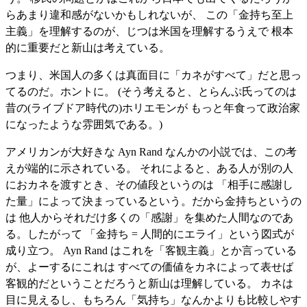
らあまり違和感がないかもしれないが、 この「金持ち至上
主義」を理解するのが、じつは米国を理解するうえで 根本
的に重要だと新山は考えている。
つまり、米国人の多くは真面目に「カネがすべて」だと思っ
てるのだ。ホントに。 (そう考えると、とらんぷ氏ってのは
昔の(ライブドア時代の)ホリエモンが もっと年食って政治家
になったような雰囲気である。)
アメリカンが大好きな Ayn Rand なんかの小説では、この考
えが端的に示されている。 それによると、ある人が別の人
におカネを渡すとき、その値段というのは 「相手に感謝し
た量」によって決まっているという。だから金持ちというの
は 他人からそれだけ多くの「感謝」を集めた人間なのであ
る。したがって 「金持ち = 人間的にエライ」という図式が
成り立つ。 Ayn Rand はこれを「客観主義」とか言っている
が、よーするにこれは すべての価値をカネによって表せば
客観的だということだろうと新山は理解している。 カネは
目に見えるし、もちろん「気持ち」なんかよりも比較しやす