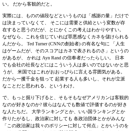
い。 だから客観的だと。
実際には、ものの値段などというものは「感謝の量」だけで
は決まっていなくて、 そこには需要と供給という変数が存
在すると思うのだが、とにかくこの考えはわかりやすい。
なぜなら、これを信じていれば罪悪感なくカネを儲けられる
んだから。 Ted Turner (CNNの創始者) の有名な句に 「人生
はゲームだが、そのスコアはカネで表されるのさ」というの
があるが、 かれは Ayn Rand の信奉者だったらしい。 日本
でも会社の社長などにはこういう人は多いのではないかと思
うが、 米国ではこれがおおっぴらに言える雰囲気がある。
だから一攫千金を狙って 起業する人も多いし、それが立派
なことだと思われる、というわけ。
で、もっと掘り下げると、そもそもなぜアメリカンは客観的
なのが好きなのか? 彼らはなんでも数値で評価するのが好き
な人たちだ。 大学ランキングとか、いい国ランキングとか
作りたがるし、政治家に対しても 各政治団体とかがみんな
「この政治家は我々のポリシーに対して何点」とかいうのを