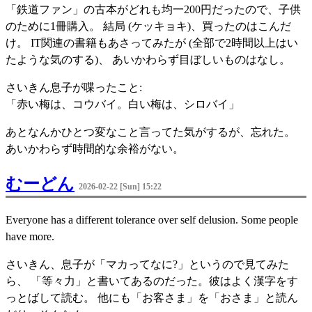
「鉄道ファン」の古本がどれも均一200円だったので、子供
のために1冊購入。 結局 (ケッキョキ)、買ったのはこんだ
け。 IT関連の書籍もあさってみたが (全部で2時間以上はい
たような気のする)、 あいかわらず目ぼしいものはなし。
さいきん息子が喋ったこと:
「赤い梅は、コウバイ。白い梅は、シロバイ」
あとなんかひとつ変なこと言ってた気がするが、忘れた。
あいかわらず時間的な余裕がない。
むーどん
2026-02-22 [Sun] 15:22
Everyone has a different tolerance over self delusion. Some people
have more.
さいきん、息子が「マカってなに?」というので見てみた
ら、 「等々力」と書いてあるのだった。彼はよく漢字をす
っとばして読む。 他にも「お客さま」を「おさま」と読ん