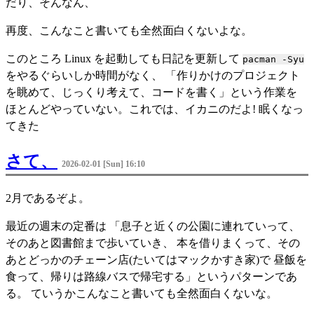
だり、そんなん、
再度、こんなこと書いても全然面白くないよな。
このところ Linux を起動しても日記を更新して
pacman -Syu
をやるぐらいしか時間がなく、 「作りかけのプロジェクト
を眺めて、じっくり考えて、コードを書く」という作業を
ほとんどやっていない。これでは、イカニのだよ! 眠くなっ
てきた
さて、
2026-02-01 [Sun] 16:10
2月であるぞよ。
最近の週末の定番は 「息子と近くの公園に連れていって、
そのあと図書館まで歩いていき、 本を借りまくって、その
あとどっかのチェーン店(たいてはマックかすき家)で 昼飯を
食って、帰りは路線バスで帰宅する」というパターンであ
る。 ていうかこんなこと書いても全然面白くないな。