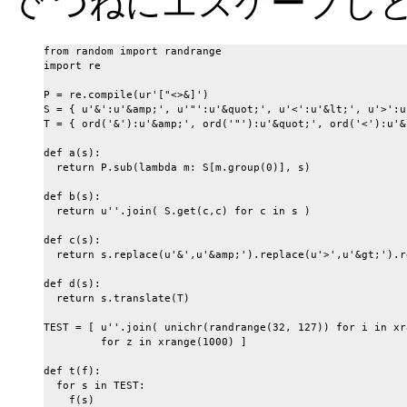
で つねにエスケープし
from random import randrange

import re

P = re.compile(ur'["<>&]')

S = { u'&':u'&amp;', u'"':u'&quot;', u'<':u'&lt;', u'>':u'
T = { ord('&'):u'&amp;', ord('"'):u'&quot;', ord('<'):u'&
def a(s):

  return P.sub(lambda m: S[m.group(0)], s)

def b(s):

  return u''.join( S.get(c,c) for c in s )

def c(s):

  return s.replace(u'&',u'&amp;').replace(u'>',u'&gt;').r
def d(s):

  return s.translate(T)

TEST = [ u''.join( unichr(randrange(32, 127)) for i in xr
         for z in xrange(1000) ]

def t(f):

  for s in TEST:

    f(s)
