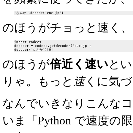
のほうがチョっと速く、
import codecs

decoder = codecs.getdecoder('euc-jp')

のほうが
倍近く速い
とい
りゃ。もっと
速
くに気づ
なんでいきなりこんなコ
いま「Python で速度