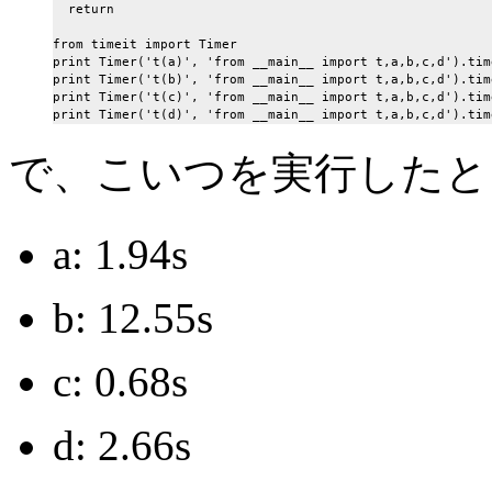
  return

from timeit import Timer

print Timer('t(a)', 'from __main__ import t,a,b,c,d').time
print Timer('t(b)', 'from __main__ import t,a,b,c,d').time
print Timer('t(c)', 'from __main__ import t,a,b,c,d').time
で、こいつを実行したと
a: 1.94s
b: 12.55s
c: 0.68s
d: 2.66s