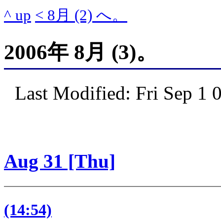
^ up
< 8月 (2) へ。
2006年 8月 (3)。
Last Modified: Fri Sep 1
Aug 31 [Thu]
(14:54)