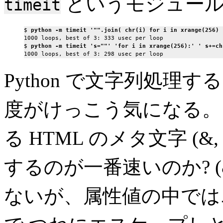
というモジュール
timeit
$ 
python -m timeit '"".join( chr(i) for i in xrange(256) 
1000 loops, best of 3: 333 usec per loop

$ 
python -m timeit 's=""' 'for i in xrange(256):' ' s+=ch
Python で文字列処
度がけっこう気になる。
る HTML のメタ文字 (&,
するのが一番速いのか? (
ないが、属性値の中では