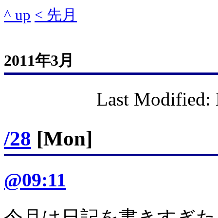
^ up
< 先月
2011年3月
Last Modified
/28
[Mon]
@09:11
今月は日記を書きすぎた