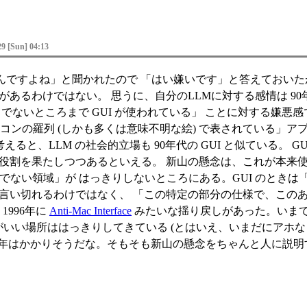
29 [Sun] 04:13
んですよね」と聞かれたので 「はい嫌いです」と答えておい
あるわけではない。 思うに、自分のLLMに対する感情は 90年
ないところまで GUI が使われている」 ことに対する嫌悪感である。別に
作がアイコンの羅列 (しかも多くは意味不明な絵) で表されている
ると、LLM の社会的立場も 90年代の GUI と似ている。 G
役割を果たしつつあるといえる。 新山の懸念は、これが本来使
べきでない領域」が はっきりしないところにある。GUI のと
に言い切れるわけではなく、 「この特定の部分の仕様で、この
1996年に
Anti-Mac Interface
みたいな揺り戻しがあった。いまでは
い場所ははっきりしてきている (とはいえ、いまだにアホな UI
年はかかりそうだな。そもそも新山の懸念をちゃんと人に説明