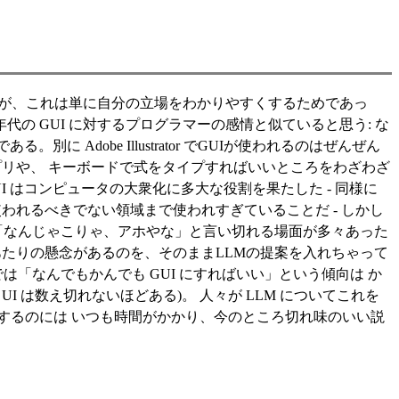
たが、これは単に自分の立場をわかりやすくするためであっ
代の GUI に対するプログラマーの感情と似ていると思う: な
 Adobe Illustrator でGUIが使われるのはぜんぜん
」アプリや、 キーボードで式をタイプすればいいところをわざわざ
UI はコンピュータの大衆化に多大な役割を果たした - 同様に
われるべきでない領域まで使われすぎていることだ - しかし
きは「なんじゃこりゃ、アホやな」と言い切れる場面が多々あった
あたりの懸念があるのを、そのままLLMの提案を入れちゃって
「なんでもかんでも GUI にすればいい」という傾向は か
 は数え切れないほどある)。 人々が LLM についてこれを
するのには いつも時間がかかり、今のところ切れ味のいい説