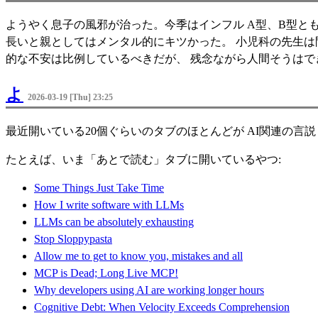
ようやく息子の風邪が治った。今季はインフル A型、B型とも
長いと親としてはメンタル的にキツかった。 小児科の先生は
的な不安は比例しているべきだが、 残念ながら人間そうはで
よ
2026-03-19 [Thu] 23:25
最近開いている20個ぐらいのタブのほとんどが AI関連の言
たとえば、いま「あとで読む」タブに開いているやつ:
Some Things Just Take Time
How I write software with LLMs
LLMs can be absolutely exhausting
Stop Sloppypasta
Allow me to get to know you, mistakes and all
MCP is Dead; Long Live MCP!
Why developers using AI are working longer hours
Cognitive Debt: When Velocity Exceeds Comprehension