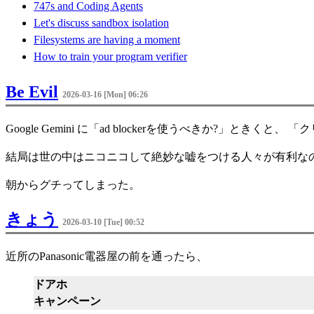
747s and Coding Agents
Let's discuss sandbox isolation
Filesystems are having a moment
How to train your program verifier
Be Evil
2026-03-16 [Mon] 06:26
Google Gemini に「ad blockerを使うべきか?」
結局は世の中はニコニコして絶妙な嘘をつける人々が有利なの
朝からグチってしまった。
きょう
2026-03-10 [Tue] 00:52
近所のPanasonic電器屋の前を通ったら、
ドアホ
キャンペーン