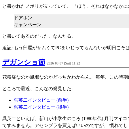
と書かれたノボリが立っていて、 「ほう、それはなかなかに
ドアホン
キャンペーン
と書いてあるのだった。なんたる。
追記: もう部屋がサムくてPCをいじってらんないが明日こそ
デガンショ節
2026-03-07 [Sat] 11:22
花粉症なのか風邪なのかどっちかわからん。 毎年、この時期
ところで最近、こんなの発見した:
呉英二インタビュー (前半)
呉英二インタビュー (後半)
呉英二といえば、新山が小学生のころ (1980年代) 月刊マ
てすみません。アセンブラを買えばいいのですが、 慣れてし