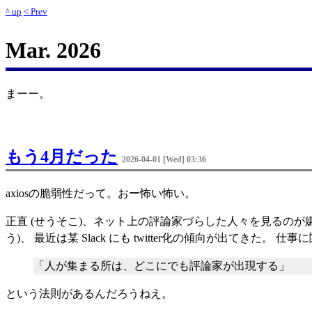
^ up
< Prev
Mar. 2026
まーー。
もう4月だった
2026-04-01 [Wed] 03:36
axiosの脆弱性だって。おー怖い怖い。
正直 (せうそこ)、ネット上の評論家づらした人々を見るのが嫌
う)、 最近は某 Slack にも twitter化の傾向が出てき
「人が集まる所は、どこにでも評論家が出現する」
という法則があるんだろうねえ。