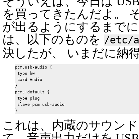
そういえば、今日は US
を買ってきたんだよ。 そ
が出るようにするまでに
は、以下のものを
/etc/
決したが、 いまだに納得
pcm.usb-audio {

 type hw

 card Audio

}

pcm.!default {

 type plug

 slave.pcm usb-audio

これは、内蔵のサウンドカ
て、音声出力だけを US