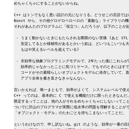
めちゃくちゃにすることがないからね。

C++ はトンでもなく悪い設計の元になりうる。どうせこの言語ではいつ
Boost やら、その他ゲロゲロベロベロの「素敵な」ライブラリの機
それがあんたのプログラムに「役立つ」んだろうが、以下のことが起き
 - うまく動かないときにもたらされる際限のない苦痛 (あと STL と
   安定してるとか移植性があるとかいう奴は、どいつもこいつも大
   もはや笑えるレベルを超えている)

 - 非効率な抽象プログラミングモデルで、2年たった後にこれらが
   効率的じゃなかったことに気づくケース。でもそのときにはすで
   コードがその素晴らしいオブジェクトモデルに依存していて、直
   アプリ全体を書き直さなきゃなんない。

言いかえれば、唯一まともで、効率がよくて、システムレベルで使え
C++ ってのは、基本的に C で使える機能だけに限ったときなんだ。
限定するってことは、他の人がそれをめちゃくちゃにしないってこと
ついでに沢山のプログラマが実際に低水準の問題を理解することがで
「オブジェクト・モデル」のたわごとを持ちこまないってことだ。

というわけなので、申し訳ないね。git のような、効率が一番の目