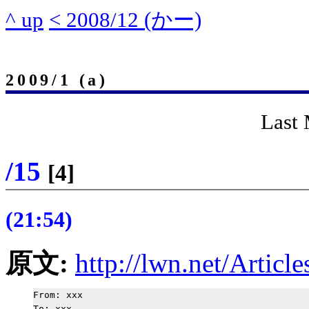
^ up
< 2008/12 (かー)
2009/1 (a)
Last 
/15
[4]
(21:54)
原文:
http://lwn.net/Articl
From: xxx

To: xxx
