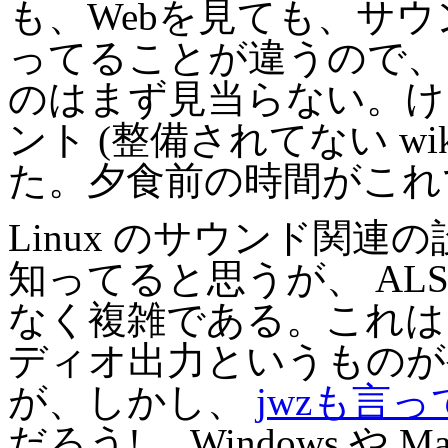
も、Webを見ても、サ
ってることが違うので、
のはまず見当らない。けっ
ント (整備されてない wi
た。夕食前の時間がこれ
Linux のサウンド関
知ってると思うが、 AL
なく複雑である。これは、
ディオ出力というものが
が、しかし、
jwzも言
だろう! …Windows や