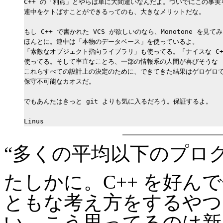
C++ の「利点」とやらは単に大間違いなんだよ。ついでにこの事実
連中をケトばすことができるってのも、大きなメリットだな。

もし C++ で書かれた VCS が欲しいのなら、Monotone を見て
ほんとに。連中は「本物のデータベース」を使っているよ。

「素敵なオブジェクト指向ライブラリ」も使ってる。「ナイスな C++
使ってる。そして率直なことろ、一部の情報系の人間が喜びそうな

これらすべての設計上の決定のために、できてきた結果はゲロゲロで
保守不可能なカオスだ。

でもあんたはきっと git よりも気に入るだろう。保証するよ。

“多くの平均以下のプログ
たしかに。C++ を好
ともな考え方をするやつ
い。こう思ってるのは新