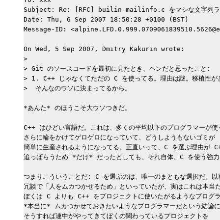
Subject: Re: [RFC] builin-mailinfo.c をマシな
Date: Thu, 6 Sep 2007 18:50:28 +0100 (BST)

Message-ID: <alpine.LFD.0.999.0709061839510.5626@e
On Wed, 5 Sep 2007, Dmitry Kakurin wrote:

> 

> Git のソースコードを最初に見たとき、ヘンだと思ったこと:

> 1. C++ じゃなくてただの C を使ってる。理由は謎。移植性が
>  そんなのウソに決まってるから。

*あんた* のほうこそ大ウソつきだ。

C++ はひどい言語だ。これは、多くの平均以下のプログラマーが使
さらに輪をかけてゲロゲロになっていて、どうしようもないゴミが

簡単に生産されるようになってる。正直いって、C を選ぶ理由が C+
追っぱらうため *だけ* だったとしても、それ自体、C を使う強力
つまりこういうことだ: C を選ぶのは、唯一のまともな選択だ。以前 Mi
冗談で「人をムカつかせるため」といっていたが、実はこれは本当だ
ぼくは C よりも C++ をプロジェクトに使いたがるようなプログラ
*本当に* ムカつかせておきたいようなプログラマーだという結論に
そうすれば連中がやってきてぼくの関わっているプロジェクトを
